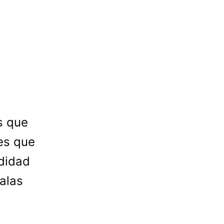
s que
es que
odidad
valas