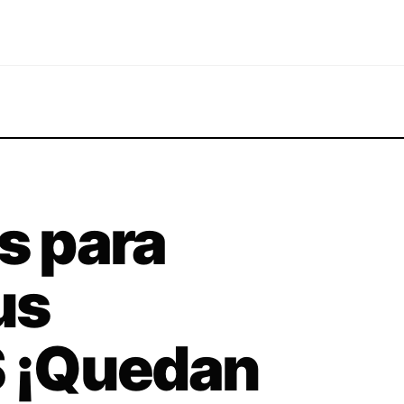
s para
us
 ¡Quedan