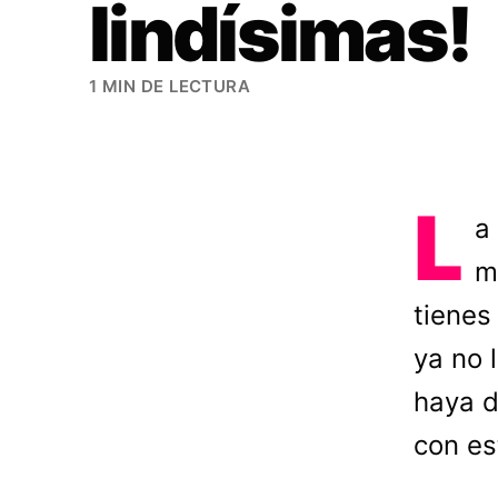
lindísimas!
1 MIN DE LECTURA
L
a
m
tienes
ya no 
haya d
con es