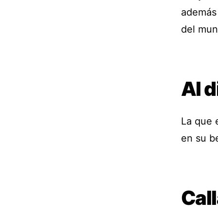
además 
del mun
Al d
La que e
en su b
Cal