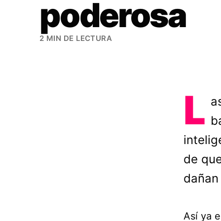
poderosa
2 MIN DE LECTURA
L
a
b
inteli
de que
dañan 
Así ya 