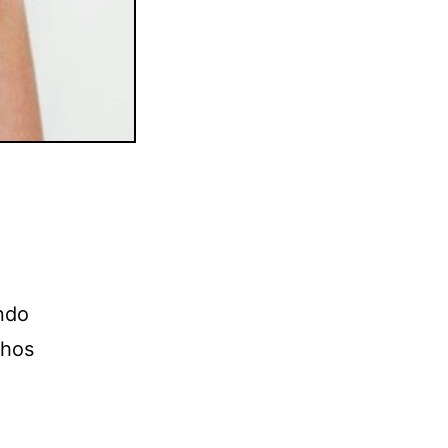
endo
chos