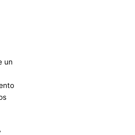
e un
mento
os
y