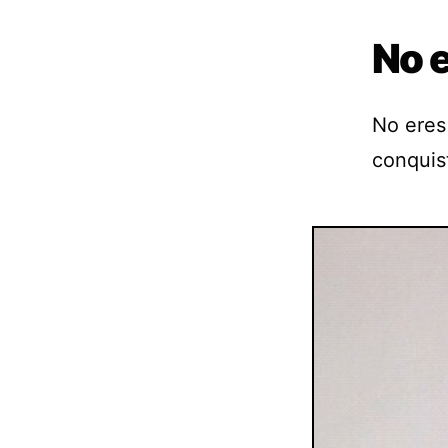
No e
No eres
conquis