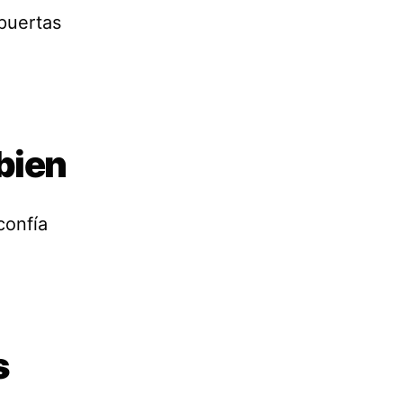
 puertas
 bien
confía
s