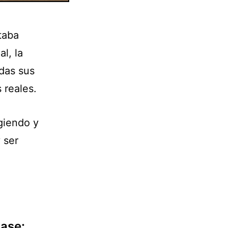
taba
l, la
odas sus
 reales.
ngiendo y
 ser
rase: