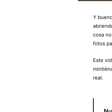
Y bueno
abriendo
cosa no
fotos pa
Este vid
mintién
real.
Nu