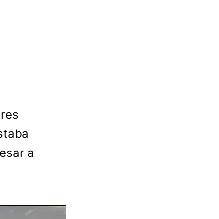
tres
staba
esar a