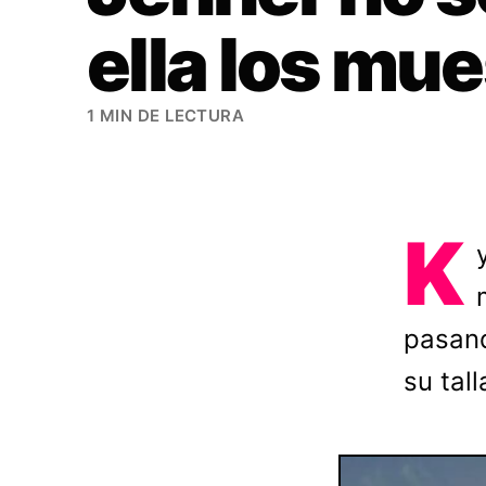
ella los mue
1 MIN DE LECTURA
K
pasand
su tal