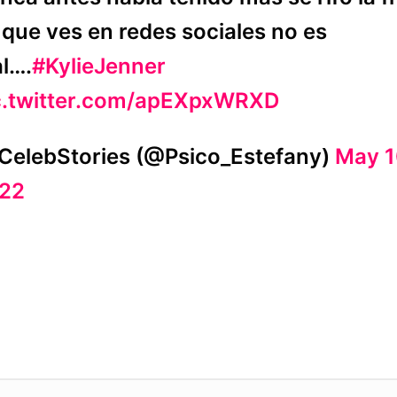
 que ves en redes sociales no es
al….
#KylieJenner
c.twitter.com/apEXpxWRXD
CelebStories (@Psico_Estefany)
May 1
22