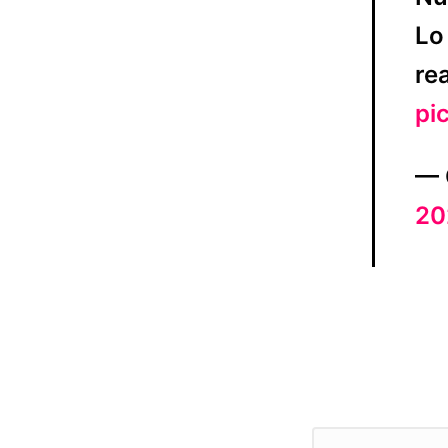
Lo
re
pi
— 
20