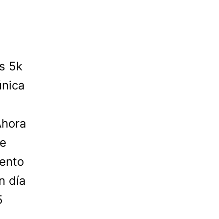
s 5k
única
Ahora
de
vento
n día
5