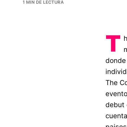
1 MIN DE LECTURA
T
h
m
donde 
indivi
The Co
evento
debut 
cuenta
paises