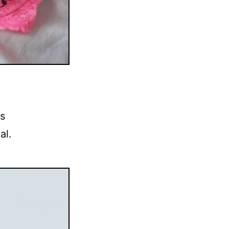
es
al.