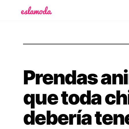
Es la Moda
Prendas ani
que toda ch
debería ten