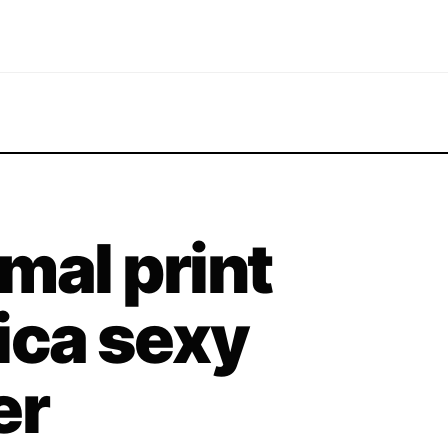
mal print
ica sexy
er