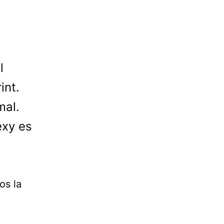
l
int.
mal.
exy es
os la