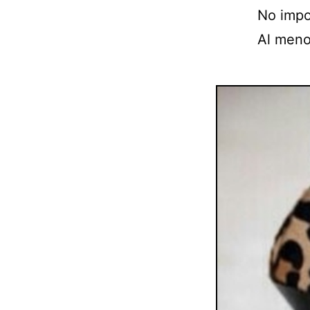
No impor
Al meno