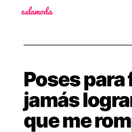
Es la Moda
Poses para 
jamás logra
que me rom