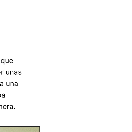
 que
er unas
da una
pa
nera.