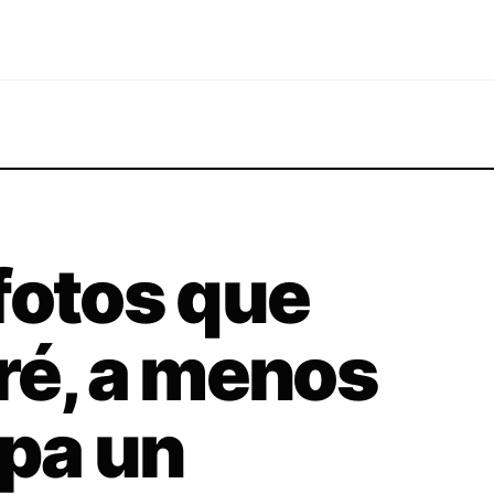
fotos que
ré, a menos
pa un