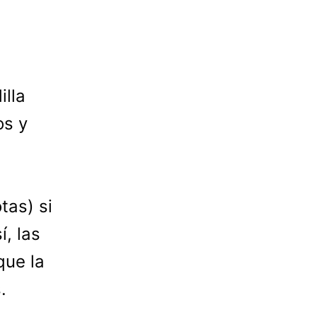
illa
os y
tas) si
í, las
que la
.