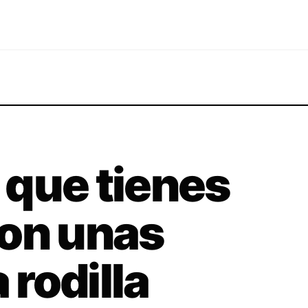
 que tienes
con unas
 rodilla