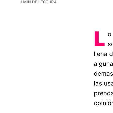
1 MIN DE LECTURA
L
o 
s
llena 
alguna
demasi
las us
prenda
opinió