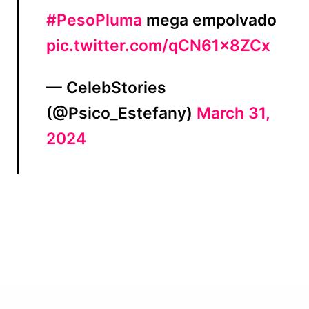
#PesoPluma
mega empolvado
pic.twitter.com/qCN61x8ZCx
— CelebStories
(@Psico_Estefany)
March 31,
2024