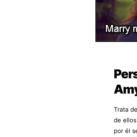
Per
Am
Trata d
de ello
por él s