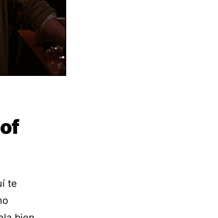
 of
í te
no
ela bien