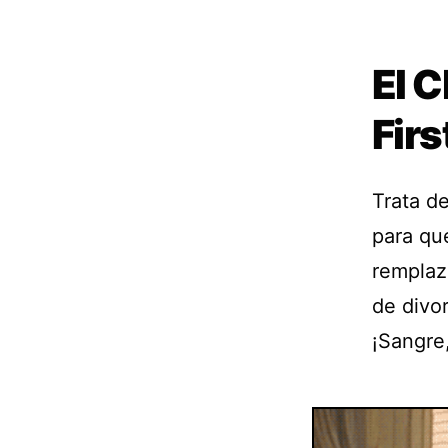
El C
Firs
Trata d
para que
remplaz
de divo
¡Sangre