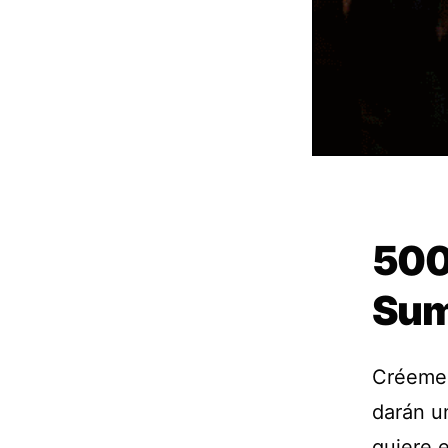
500 
Sum
Créeme, 
darán u
quiere e