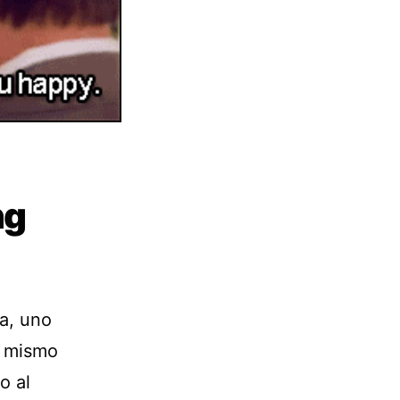
ng
a, uno
o mismo
o al