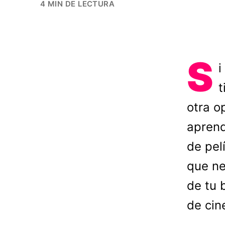
4 MIN DE LECTURA
S
i
t
otra o
aprend
de pelí
que ne
de tu 
de cin