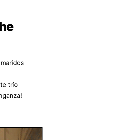
The
 maridos
e trío
enganza!