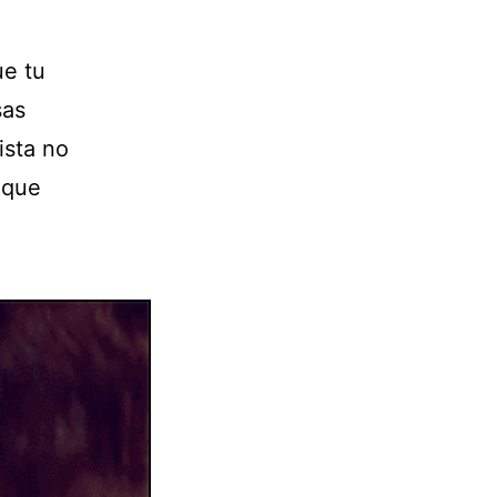
ue tu
sas
ista no
 que