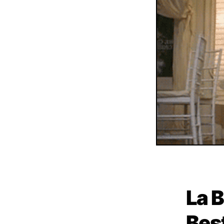
La 
Bes