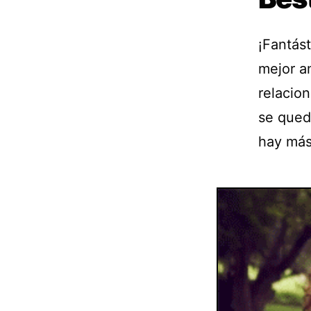
¡Fantást
mejor a
relacio
se qued
hay más