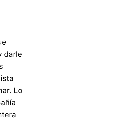
ue
y darle
s
ista
nar. Lo
pañía
ntera