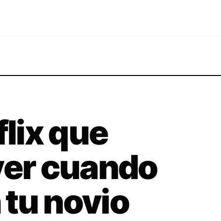
flix que
ver cuando
tu novio