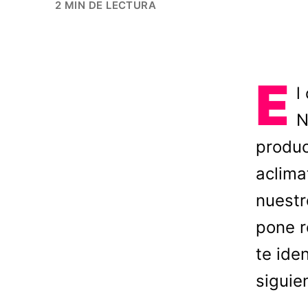
2 MIN DE LECTURA
E
l
N
produc
aclima
nuestr
pone r
te ide
siguie