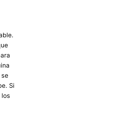
able.
que
para
uina
 se
e. Si
 los