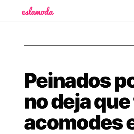
Es la Moda
Peinados por
no deja que 
acomodes el