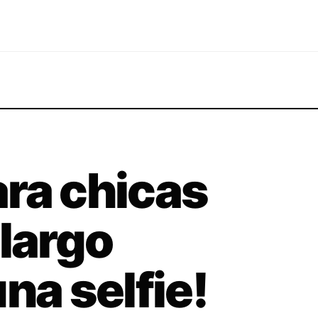
ra chicas
 largo
na selfie!