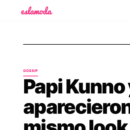
Es la Moda
GOSSIP
Papi Kunno
aparecieron
mismo look