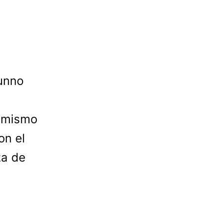
Kunno
 mismo
on el
za de