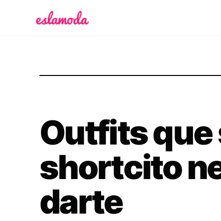
Es la Moda
Outfits que
shortcito n
darte