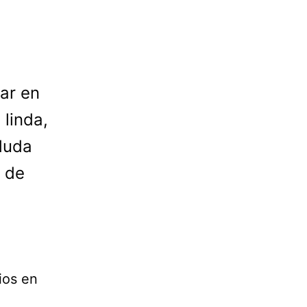
ar en
 linda,
 duda
s de
ios en