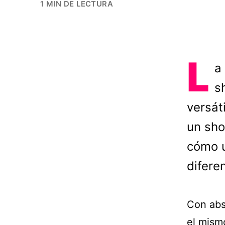
1 MIN DE LECTURA
L
a
s
versáti
un sho
cómo u
difere
Con abs
el mismo