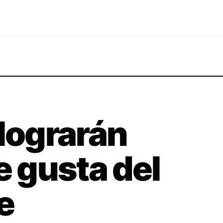
 lograrán
e gusta del
e