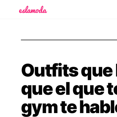
Es la Moda
Outfits que
que el que t
gym te habl