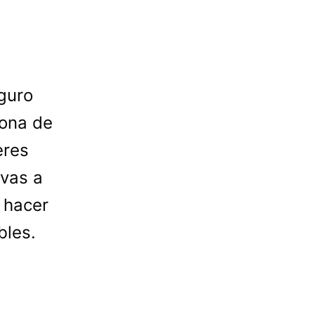
eguro
sona de
eres
 vas a
 hacer
bles.