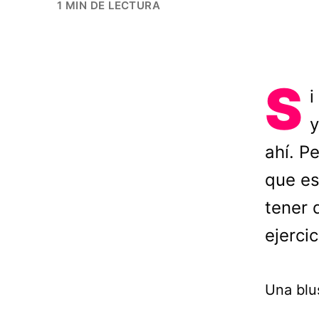
1 MIN DE LECTURA
S
i
y
ahí. P
que es
tener 
ejerci
Una blus