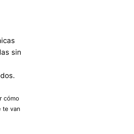
hicas
as sin
idos.
er cómo
e te van