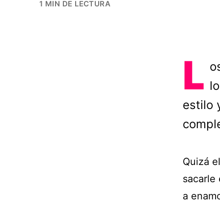
1 MIN DE LECTURA
L
o
l
estilo
comple
Quizá e
sacarle
a enamo