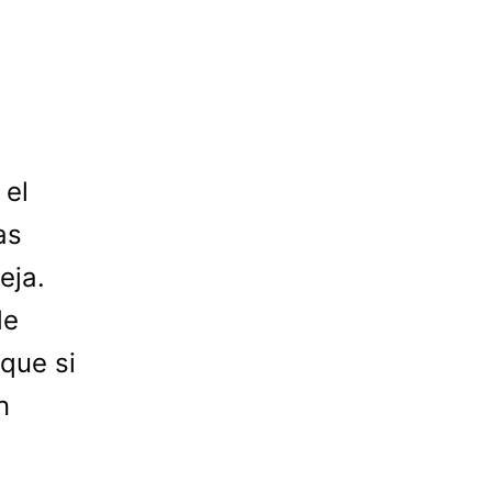
 el
as
eja.
de
 que si
n