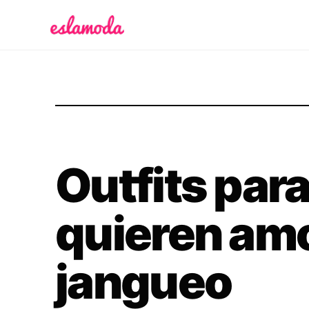
Es la Moda
Outfits para
quieren amo
jangueo