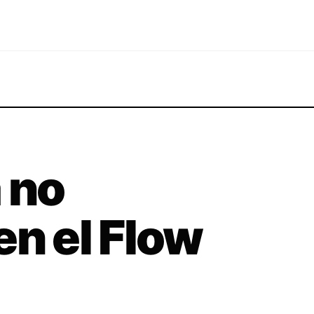
 no
en el Flow