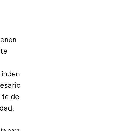
ienen
nte
rinden
esario
 te de
idad.
sta para