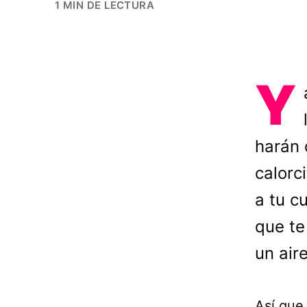
1 MIN DE LECTURA
Y
harán 
calorc
a tu c
que te
un air
Así que 