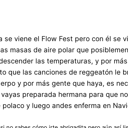
a se viene el Flow Fest pero con él se v
las masas de aire polar que posibleme
descender las temperaturas, y por más
ito que las canciones de reggeatón le b
uerpo y por más gente que haya, es nec
 vayas preparada hermana para que no
e polaco y luego andes enferma en Nav
si no sabes cómo irte abrigadita pero aún así li