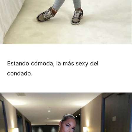
Estando cómoda, la más sexy del
condado.