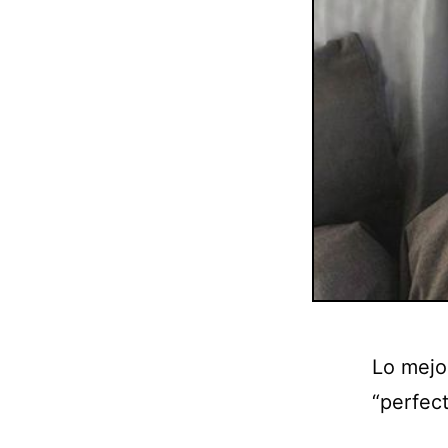
Lo mejor
“perfec