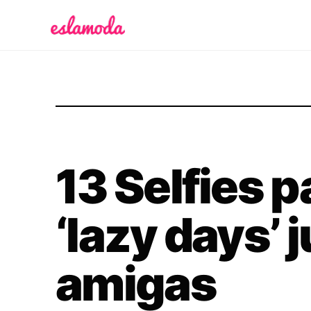
Es la Moda
13 Selfies p
‘lazy days’ 
amigas