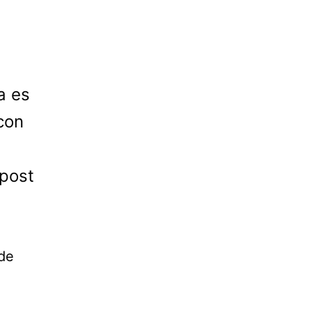
a es
con
 post
 de