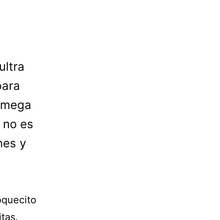
ultra
para
r mega
 no es
nes y
oquecito
tas.