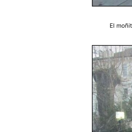
El moñi