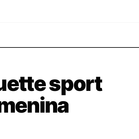
uette sport
emenina