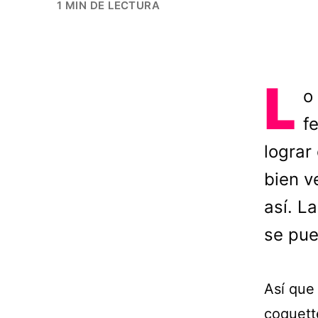
1 MIN DE LECTURA
L
o
f
lograr
bien v
así. L
se pue
Así que 
coquette