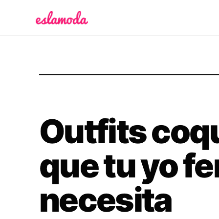
Es la Moda
Outfits coq
que tu yo f
necesita