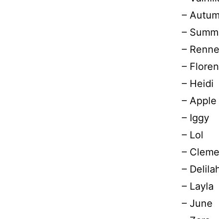
– Autu
– Summ
– Renn
– Floren
– Heidi
– Apple
– Iggy
– Lol
– Cleme
– Delila
– Layla
– June