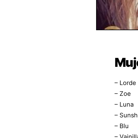
Muj
– Lorde
– Zoe
– Luna
– Sunsh
– Blu
– Vainill