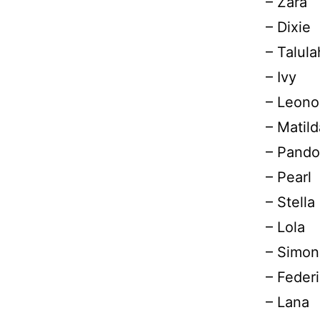
– Zara
– Dixie
– Talula
– Ivy
– Leono
– Matild
– Pando
– Pearl
– Stella
– Lola
– Simon
– Feder
– Lana