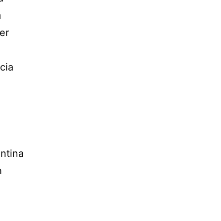
m
er
e
cia
ntina
h