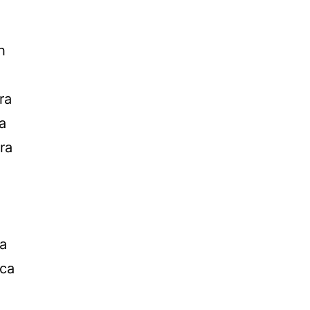
h
ra
a
ra
a
ica