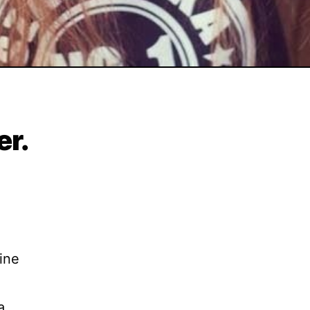
er.
ine
a