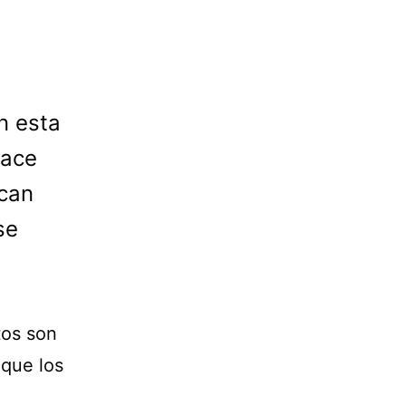
n esta
hace
scan
se
tos son
 que los