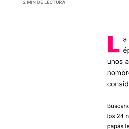
2 MIN DE LECTURA
L
a
é
unos a
nombre
consid
Buscand
los 24 
papás l