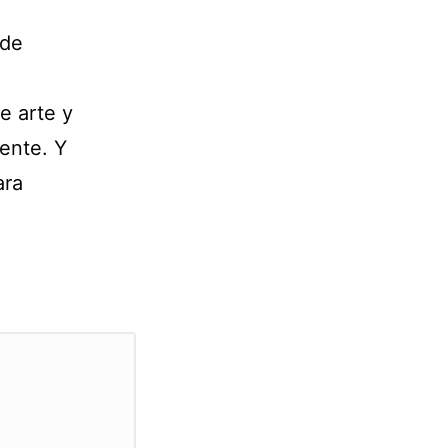
nde
e arte y
ente. Y
ara