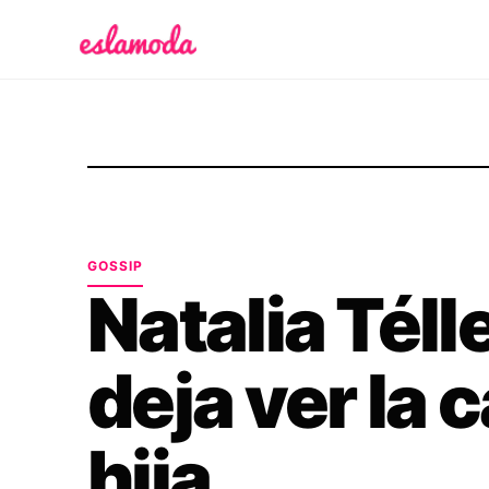
Es la Moda
GOSSIP
Natalia Téll
deja ver la 
hija