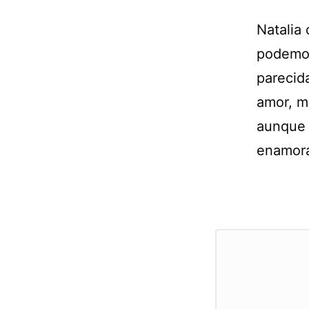
Natalia
podemos 
parecida
amor, m
aunque 
enamora