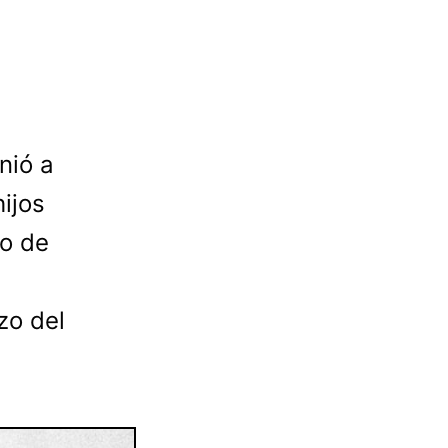
nió a
hijos
io de
zo del