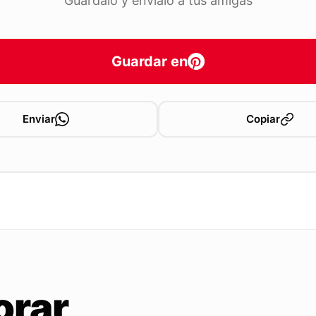
Guárdalo y envíalo a tus amigas
Guardar en
Enviar
Copiar
orar