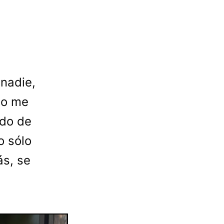
 nadie,
no me
ido de
o sólo
ás, se