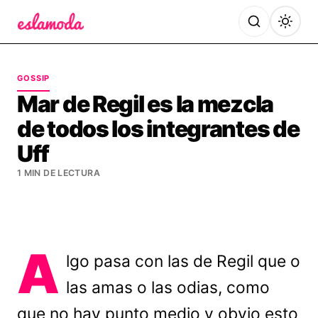
Es la Moda
GOSSIP
Mar de Regil es la mezcla
de todos los integrantes de
Uff
1 MIN DE LECTURA
A
lgo pasa con las de Regil que o
las amas o las odias, como
que no hay punto medio y obvio esto