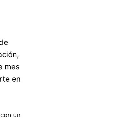
 de
ación,
te mes
rte en
 con un