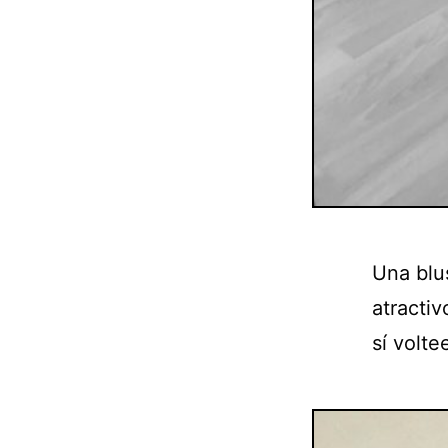
Una blus
atracti
sí volte