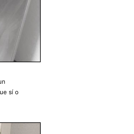
un
ue sí o