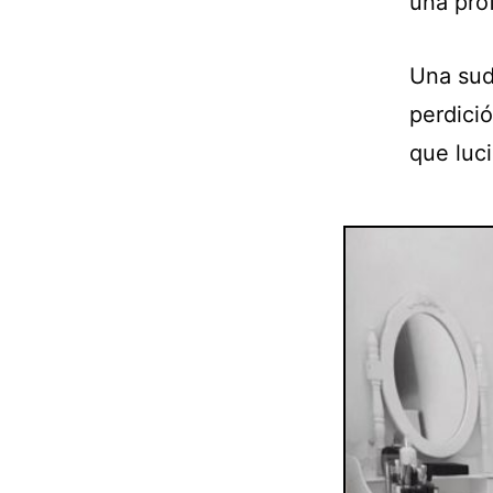
una prof
Una suda
perdició
que luc