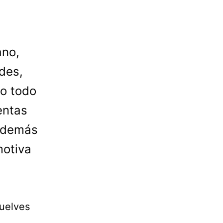
ano,
des,
no todo
entas
 además
motiva
vuelves