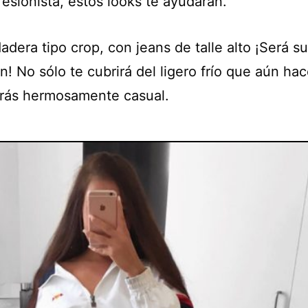
esionista, estos looks te ayudarán.
dera tipo crop, con jeans de talle alto ¡Será su
n! No sólo te cubrirá del ligero frío que aún hac
irás hermosamente casual.