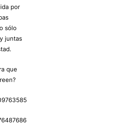
ida por
bas
o sólo
y juntas
tad.
ra que
creen?
309763585
076487686