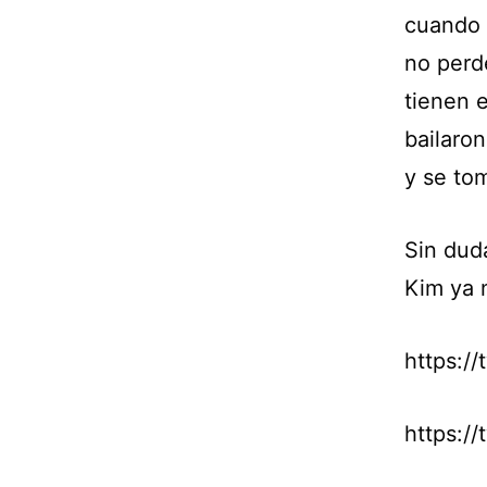
cuando 
no perd
tienen e
bailaron
y se to
Sin dud
Kim ya 
https:/
https:/