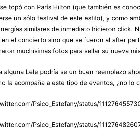
se topó con París Hilton (que también es conoc
erse un sólo festival de este estilo), y como am
nergías similares de inmediato hicieron click. N
 en el concierto sino que se fueron al after part
maron muchísimas fotos para sellar su nueva mis
a alguna Lele podría se un buen reemplazo aho
no la acompaña a este tipo de eventos, ¿no lo 
/twitter.com/Psico_Estefany/status/1112764557
/twitter.com/Psico_Estefany/status/1112764826