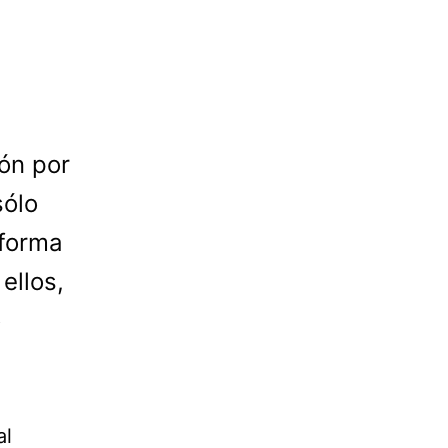
ón por
sólo
 forma
ellos,
ó
al