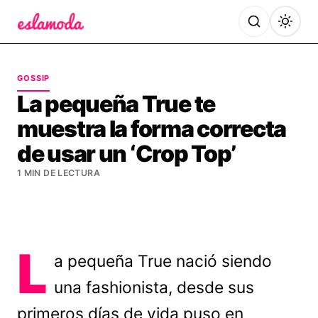
Es la Moda
GOSSIP
La pequeña True te
muestra la forma correcta
de usar un ‘Crop Top’
1 MIN DE LECTURA
L
a pequeña True nació siendo
una fashionista, desde sus
primeros días de vida puso en