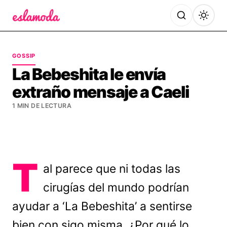
Es la Moda
GOSSIP
La Bebeshita le envía
extraño mensaje a Caeli
1 MIN DE LECTURA
T
al parece que ni todas las
cirugías del mundo podrían
ayudar a ‘La Bebeshita’ a sentirse
bien con sigo misma. ¿Por qué lo