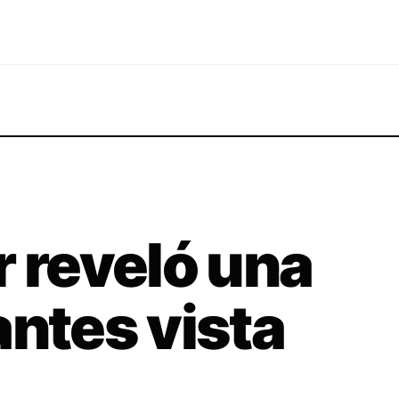
r reveló una
antes vista