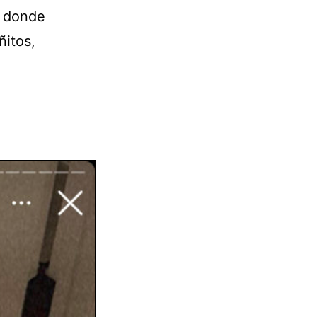
n donde
ñitos,