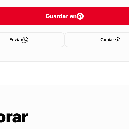
Guardar en
Enviar
Copiar
orar