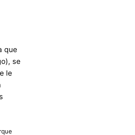
a que
go), se
e le
n
s
rque