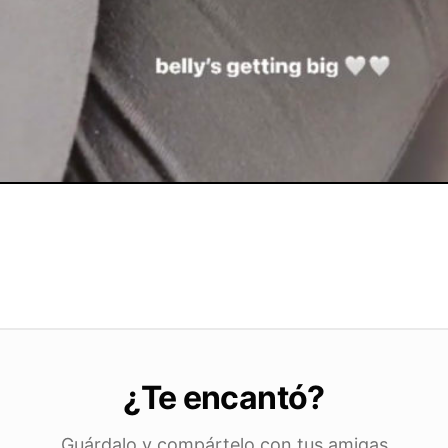
¿Te encantó?
Guárdalo y compártelo con tus amigas