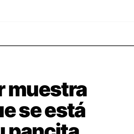
r muestra
ue se está
 pancita