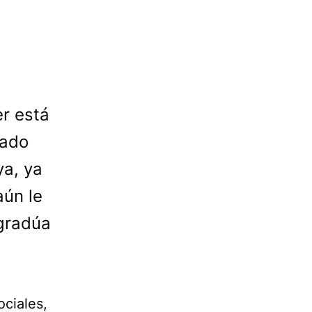
r está
dado
ya, ya
aún le
 gradúa
ciales,