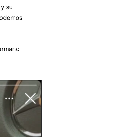
 y su
 podemos
hermano