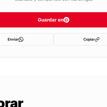
Guardar en
Enviar
Copiar
orar