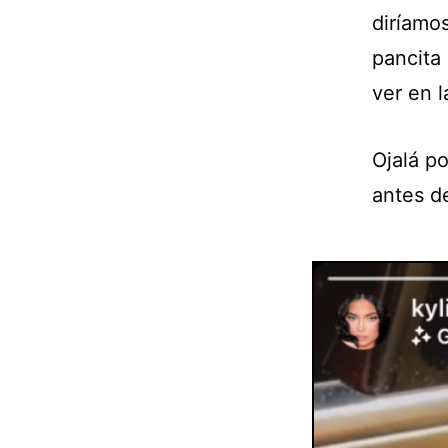
diríamo
pancita
ver en l
Ojalá p
antes d