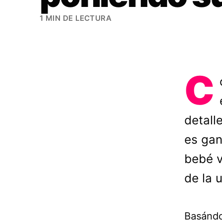
1 MIN DE LECTURA
C
detall
es gan
bebé v
de la 
Basándo