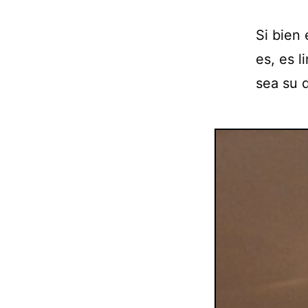
Si bien
es, es l
sea su 