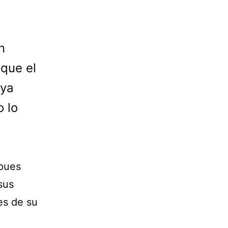
n
 que el
 ya
o lo
 pues
sus
es de su