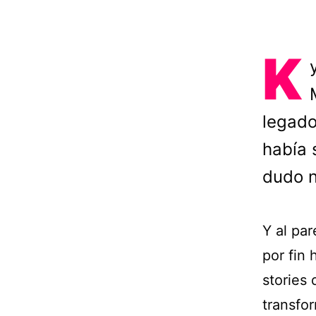
K
legado
había 
dudo n
Y al pa
por fin 
stories 
transfo