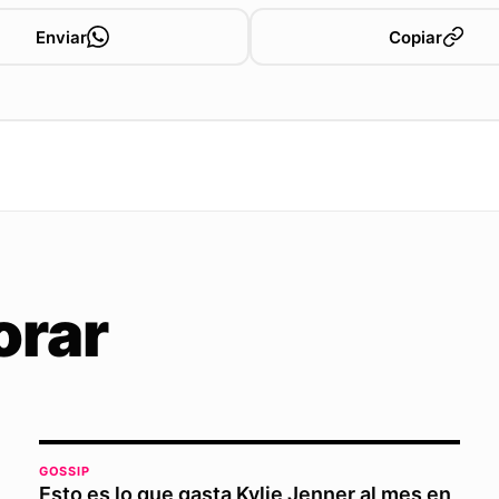
Enviar
Copiar
orar
GOSSIP
Esto es lo que gasta Kylie Jenner al mes en