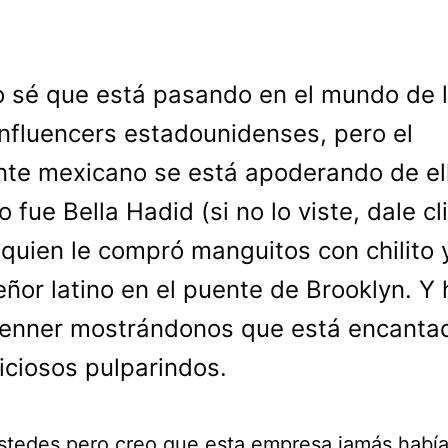
o sé que está pasando en el mundo de 
influencers estadounidenses, pero el
te mexicano se está apoderando de el
 fue Bella Hadid (si no lo viste, dale cl
 quien le compró manguitos con chilito 
eñor latino en el puente de Brooklyn. Y
Jenner mostrándonos que está encanta
liciosos pulparindos.
stedes pero creo que esta empresa jamás habí