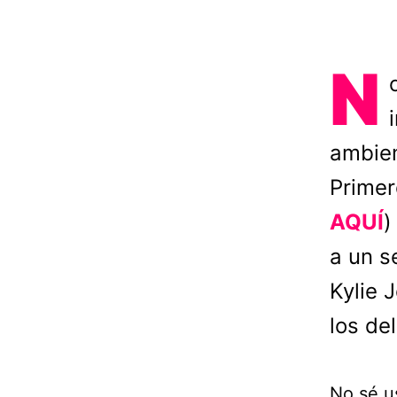
N
ambien
Primero
AQUÍ
)
a un s
Kylie 
los de
No sé u