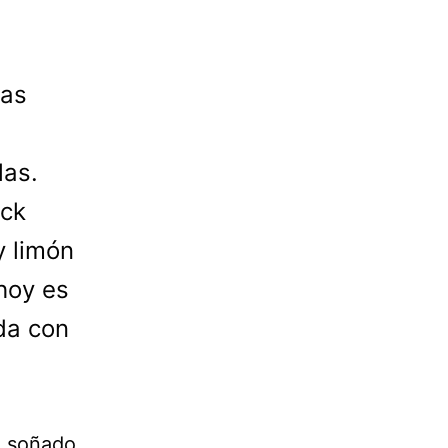
las
las.
ick
y limón
 hoy es
da con
a soñado