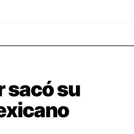
r sacó su
exicano