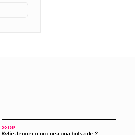
GOSSIP
Kylie Jenner ningunea una bolsa de 2