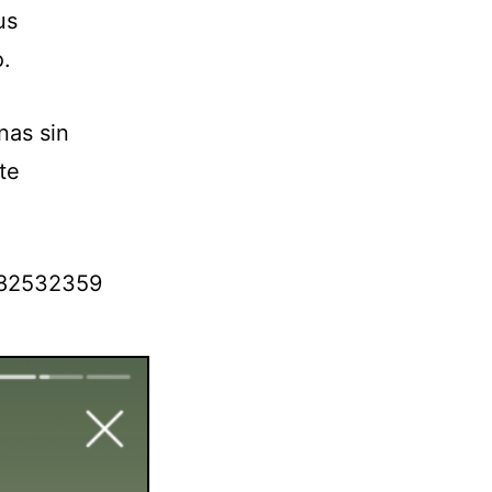
us
o.
nas sin
te
4882532359