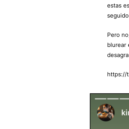
estas e
seguido
Pero no,
blurear 
desagra
https:/