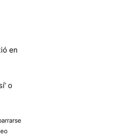
ió en
í’ o
barrarse
deo