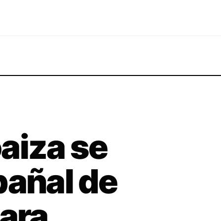
aiza se
pañal de
cara