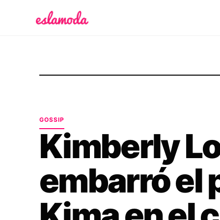
Es la Moda
GOSSIP
Kimberly Lo
embarró el 
Kima en el 