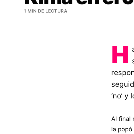
1 MIN DE LECTURA
H
respon
seguido
‘no’ y
Al final
la popó 