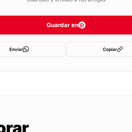
Guardar en
Enviar
Copiar
orar