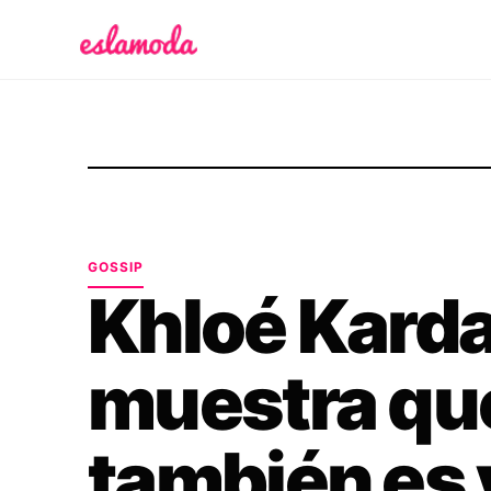
Es la Moda
GOSSIP
Khloé Kard
muestra qu
también es