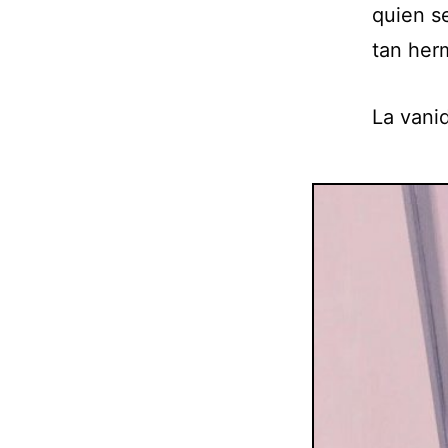
quien s
tan her
La vani