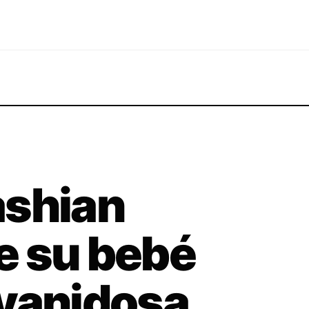
ashian
e su bebé
 vanidosa