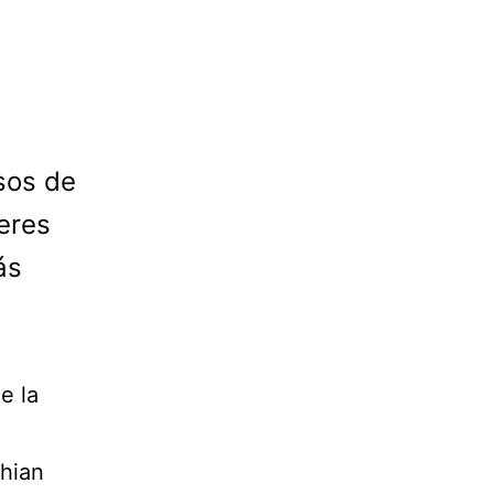
sos de
eres
ás
e la
shian