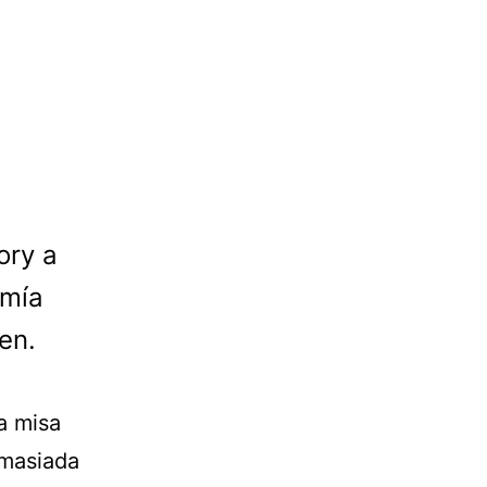
ory a
umía
en.
a misa
emasiada