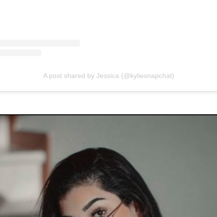
A post shared by Jessica (@kyliesnapchat)