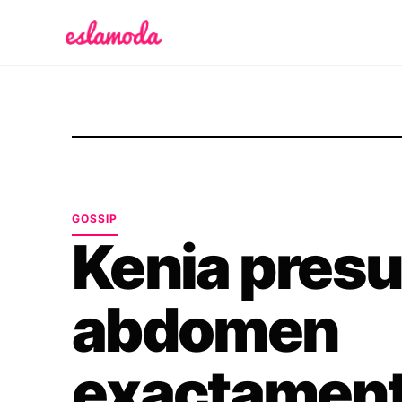
Es la Moda
GOSSIP
Kenia pres
abdomen
exactament