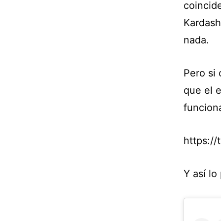
coincid
Kardash
nada.
Pero si
que el e
funcion
https:/
Y así lo