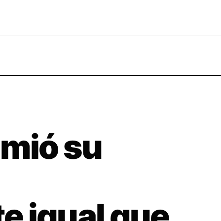
umió su
e igual que