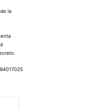
de la
uenta
tá
ecreto.
5494017025