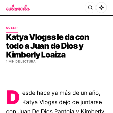
Es la Moda
GOSSIP
Katya Vlogss le da con
todo a Juan de Dios y
Kimberly Loaiza
1 MIN DE LECTURA
D
esde hace ya más de un año,
Katya Vlogss dejó de juntarse
con Juan De Dios Pantoja y Kimberly