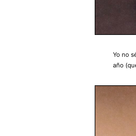
Yo no s
año (qu