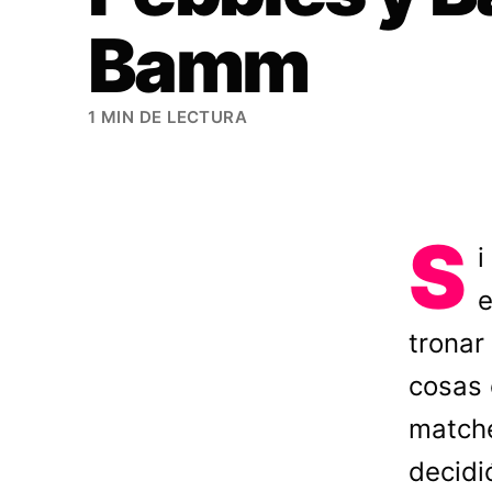
Bamm
1 MIN DE LECTURA
S
i
e
tronar
cosas 
matche
decidi