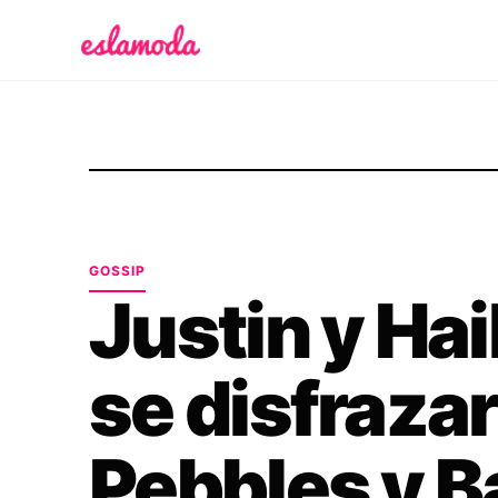
Es la Moda
GOSSIP
Justin y Hai
se disfraza
Pebbles y 