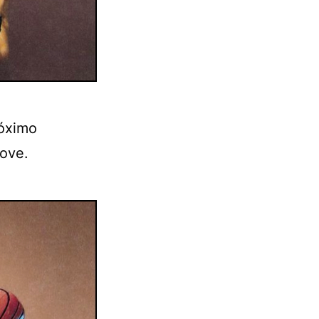
róximo
love.