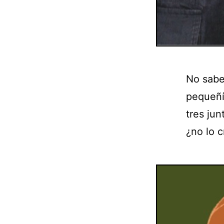
No sabe
pequeñí
tres ju
¿no lo 