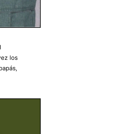
l
vez los
papás,