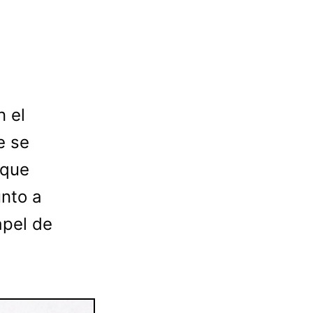
n el
e se
 que
unto a
apel de