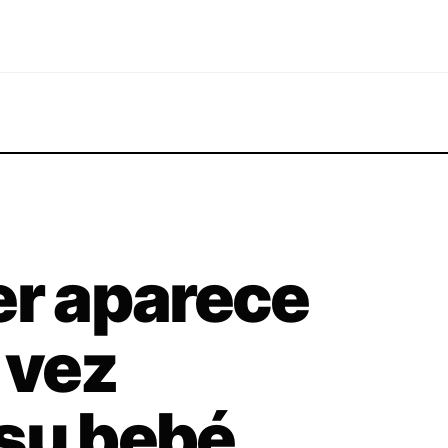
er aparece
 vez
 su bebé