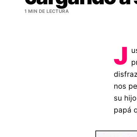
1 MIN DE LECTURA
J
u
p
disfra
nos pe
su hij
papá q