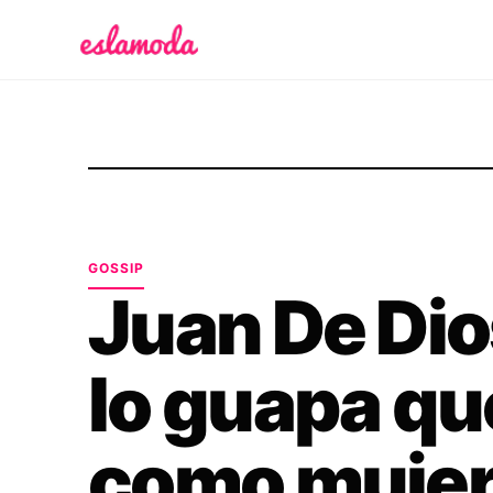
Es la Moda
GOSSIP
Juan De Di
lo guapa qu
como muje