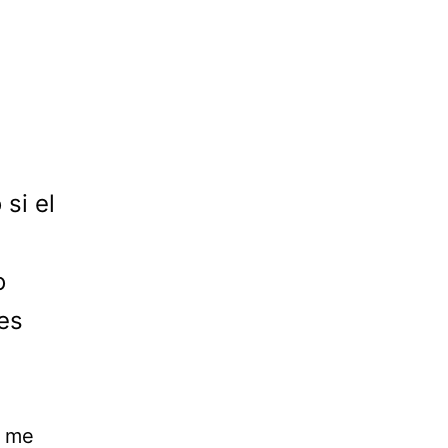
si el
o
 es
e me