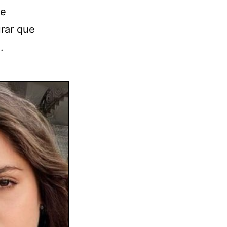
me
urar que
.