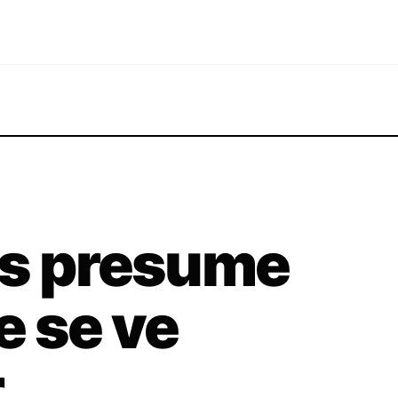
os presume
e se ve
r