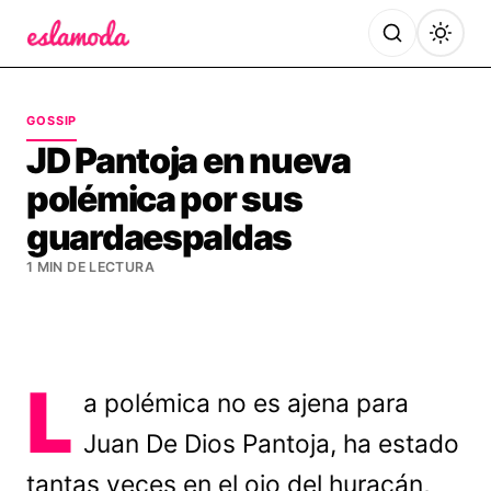
Es la Moda
GOSSIP
JD Pantoja en nueva
polémica por sus
guardaespaldas
1 MIN DE LECTURA
L
a polémica no es ajena para
Juan De Dios Pantoja, ha estado
tantas veces en el ojo del huracán,