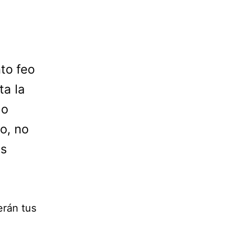
to feo
ta la
 o
o, no
as
erán tus