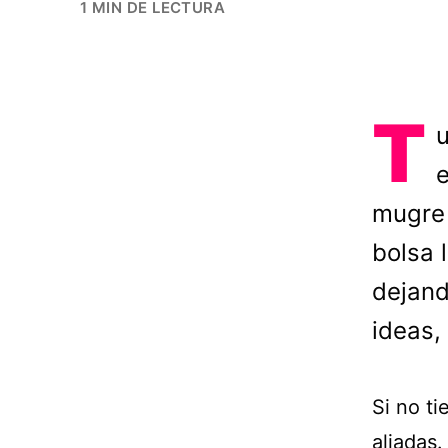
1 MIN DE LECTURA
T
u
e
mugre 
bolsa 
dejand
ideas,
Si no ti
aliadas.