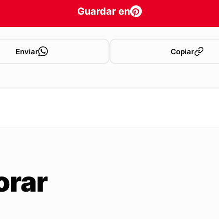
Guardar en
Enviar
Copiar
orar