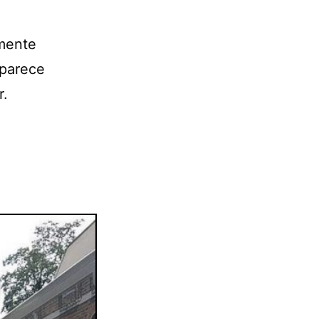
amente
 parece
r.