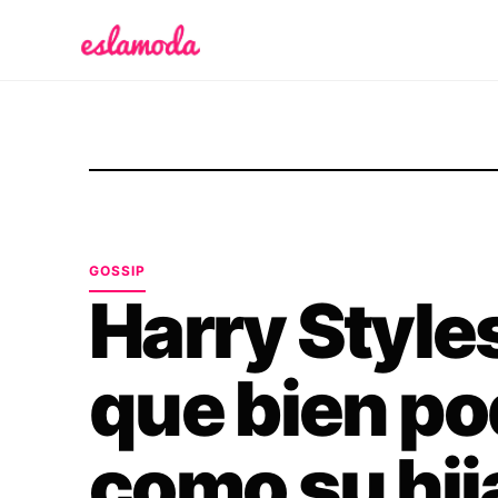
Es la Moda
GOSSIP
Harry Styles
que bien po
como su hij