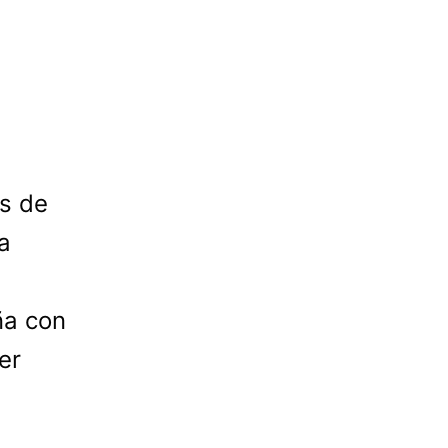
s de
a
ña con
er