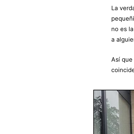
La verd
pequeñi
no es l
a algui
Así que
coincid