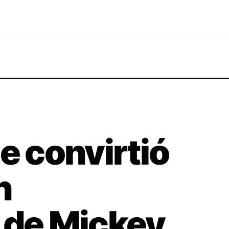
e convirtió
n
 de Mickey