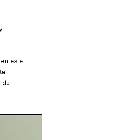
y
 en este
te
a de