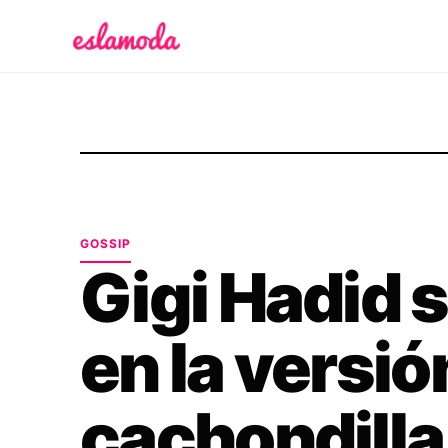
Es la Moda
GOSSIP
Gigi Hadid s
en la versió
cachondilla