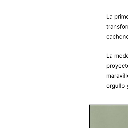
La prime
transfo
cachond
La model
proyect
maravill
orgullo 