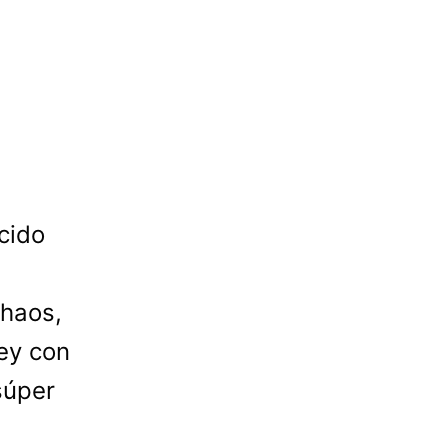
cido
Chaos,
key con
súper