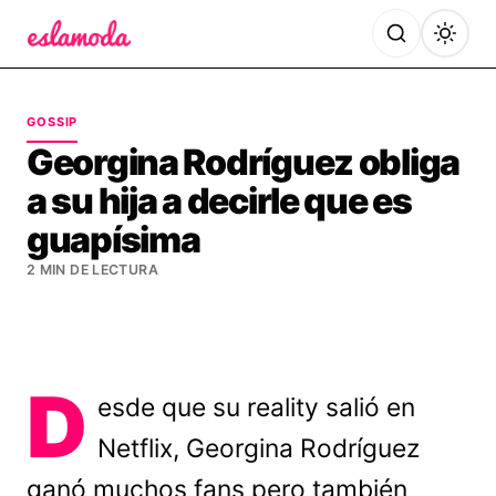
Es la Moda
GOSSIP
Georgina Rodríguez obliga
a su hija a decirle que es
guapísima
2 MIN DE LECTURA
D
esde que su reality salió en
Netflix, Georgina Rodríguez
ganó muchos fans pero también