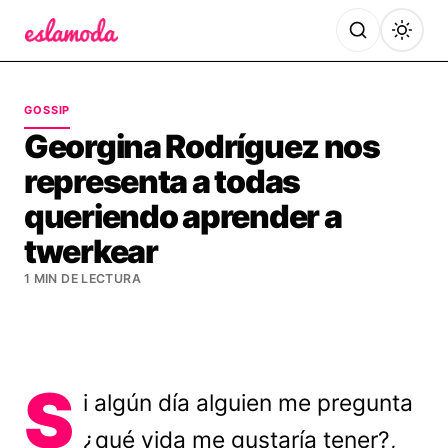
Es la Moda
GOSSIP
Georgina Rodríguez nos
representa a todas
queriendo aprender a
twerkear
1 MIN DE LECTURA
S
i algún día alguien me pregunta
¿qué vida me gustaría tener?,