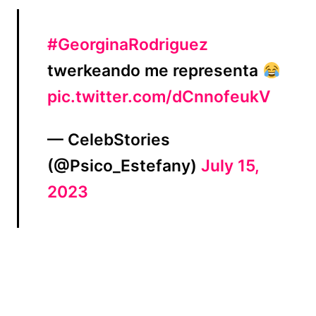
#GeorginaRodriguez
twerkeando me representa
pic.twitter.com/dCnnofeukV
— CelebStories
(@Psico_Estefany)
July 15,
2023