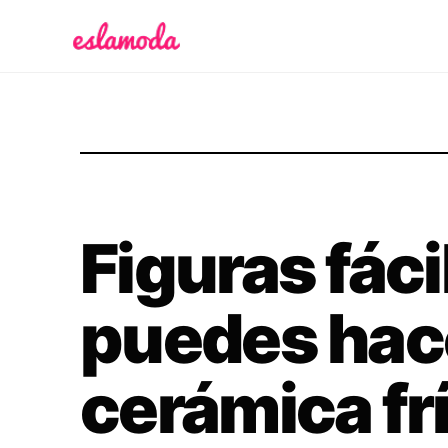
Es la Moda
Figuras fác
puedes hac
cerámica fr