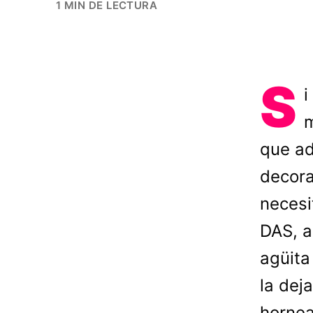
1 MIN DE LECTURA
S
i
m
que ad
decora
necesi
DAS, a
agüita
la deja
hornea