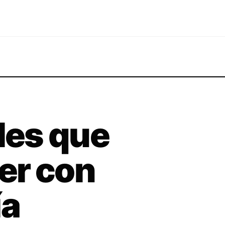
iles que
er con
ía