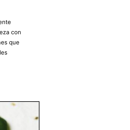
ente
ieza con
enes que
des