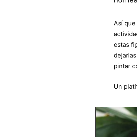
Así que
activida
estas f
dejarla
pintar c
Un plati