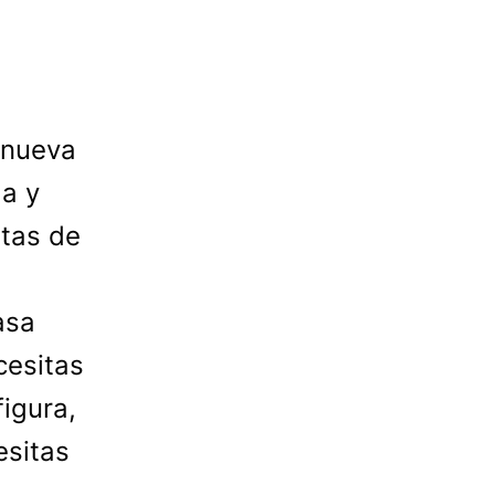
 nueva
da y
tas de
asa
cesitas
igura,
cesitas