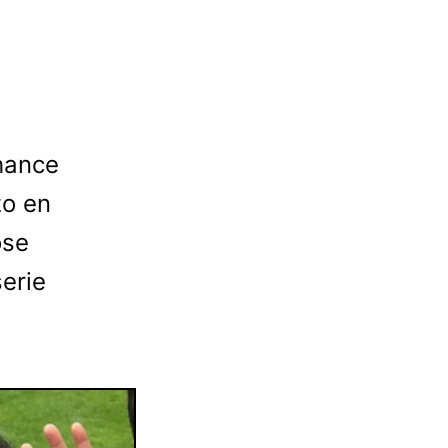
hance
zo en
ose
serie