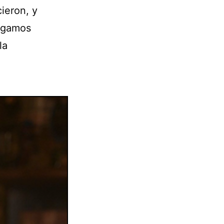
cieron, y
Rogamos
la