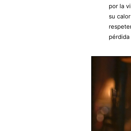
por la v
su calo
respeten
pérdida