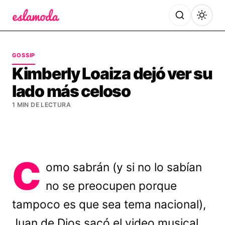
Es la Moda
GOSSIP
Kimberly Loaiza dejó ver su
lado más celoso
1 MIN DE LECTURA
C
omo sabrán (y si no lo sabían
no se preocupen porque
tampoco es que sea tema nacional),
Juan de Dios sacó el video musical