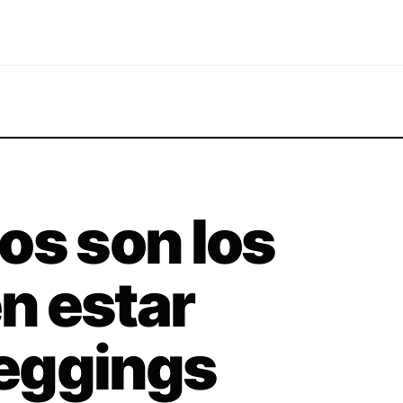
os son los
n estar
leggings