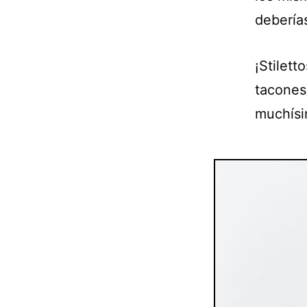
debería
¡Stilett
tacones,
muchísi