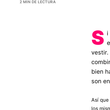
2 MIN DE LECTURA
S
i
e
vestir
combin
bien h
son en
Así que
los mis