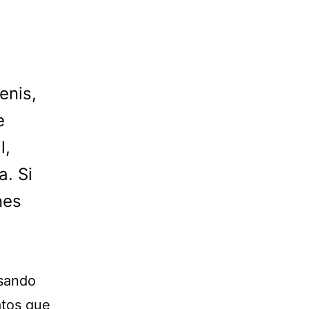
enis,
e
l,
. Si
nes
usando
atos que